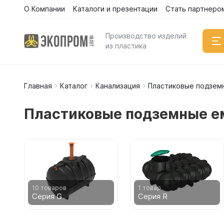
О Компании
Каталоги и презентации
Стать партнеро
Каталог
Производство изделий
из пластика
Главная
Каталог
Канализация
Пластиковые подзем
Емкости
Вертикал
Пластиковые подземные е
Горизонт
Прямоуго
Емкости 
Емкости 
Емкости 
Емкости 
10 товаров
1 товар
Серия G
Серия R
Емкости 
Емкости 