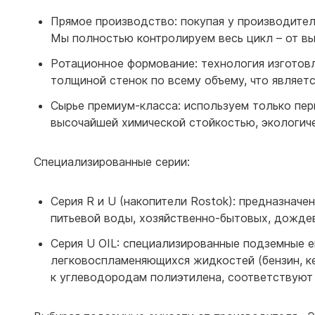
Прямое производство: покупая у производител
Мы полностью контролируем весь цикл – от вы
Ротационное формование: технология изготов
толщиной стенок по всему объему, что являет
Сырье премиум-класса: используем только пе
высочайшей химической стойкостью, экологич
Специализированные серии:
Серия R и U (накопители Rostok): предназначе
питьевой воды, хозяйственно-бытовых, дождев
Серия U OIL: специализированные подземные е
легковоспламеняющихся жидкостей (бензин, ке
к углеводородам полиэтилена, соответствуют