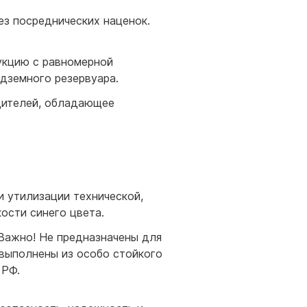
ез посреднических наценок.
укцию с равномерной
одземного резервуара.
дителей, обладающее
и утилизации технической,
ости синего цвета.
 Важно! Не предназначены для
 выполнены из особо стойкого
 РФ.