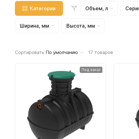
Емкости 
Категории
Объем, л
Сери
Емкости 
Емкости 
Ширина, мм
Высота, мм
Емкости 
Емкости 
Емкости 
Сортировать
По умолчанию
17
товаров
Емкости 
Емкости 
Под заказ
Емкости 
Емкости 
Емкости 
Емкости 
Емкости 
Емкости 
Емкости 
Емкости 