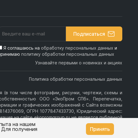
Подписаться
Я соглашаюсь на
обработку персональных данных
и
принимаю
политику обработки персональных данных
Узнавайте первыми о новинках и акциях
Политика обработки персональных данных
 (в том числе фотографии, рисунки, чертежи, схемы и
я собственностью ООО «ЭкоПром СПб». Перепечатка,
ормации и графических изображений с Сайта возможны
814376069, ОГРН 1077847433730, Юридический адрес:
ормация на сайте ekopromgroup.ru не является публичной
опыта на нашем
. Для получения
Принять