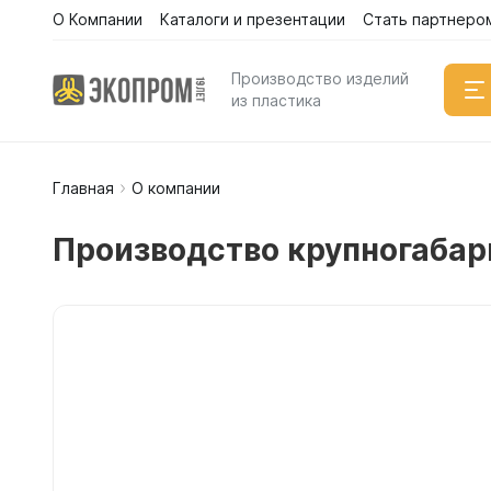
О Компании
Каталоги и презентации
Стать партнеро
Каталог
Производство изделий
из пластика
Главная
О компании
Емкости
Вертикал
Производство крупногабар
Горизонт
Прямоуго
Емкости 
Емкости 
Емкости 
Емкости 
Емкости 
Емкости 