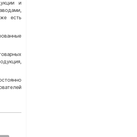
укции и
аводами,
кже есть
рованные
товарных
одукция,
остоянно
ователей