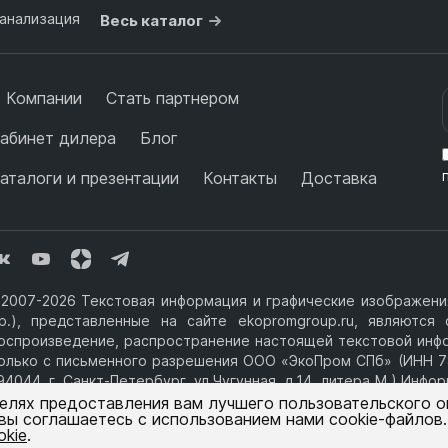
анализация
Весь каталог
 Компании
Стать партнером
абинет дилера
Блог
аталоги и презентации
Контакты
Доставка
2007-2026 Текстовая информация и графические изображения
р.), представленные на сайте ekopromgroup.ru, являютс
оспроизведение, распространение настоящей текстовой инф
олько с письменного разрешения ООО «ЭкоПром СПб» (ИНН 7
94044, г. Санкт-Петербург, ул.Чугунная, д.14, литера М.) Инф
фертой.
целях предоставления вам лучшего пользовательского 
 вы соглашаетесь с использованием нами cookie-файлов
okie
.