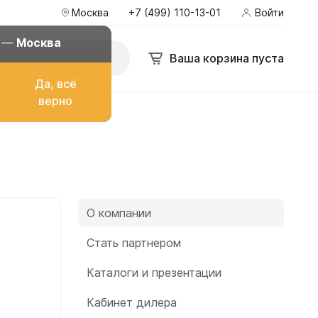
Москва
+7 (499) 110-13-01
Войти
а
+7 (499) 110-13-01
Войти
zakaz@ekopromgroup.ru
д —
Москва
Поиск
Ваша корзина пуста
Ваша корзина пуста
Да, всё
верно
о топлива
ом
О компании
Стать партнером
Каталоги и презентации
их
Кабинет дилера