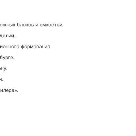
для воды 60 литров
для воды 50 литров
рожных блоков и емкостей.
делий.
ционного формования.
бурге.
ну.
и.
дилера».