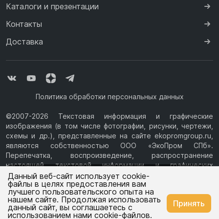
Каталоги и презентации
Контакты
Доставка
Политика обработки персональных данных
©2007-2026 Текстовая информация и графические
изображения (в том числе фотографии, рисунки, чертежи,
схемы и др.), представленные на сайте ekopromgroup.ru,
являются собственностью ООО «ЭкоПром СПб».
Перепечатка, воспроизведение, распространение
настоящей текстовой информации и графических
Ваш город —
Москва
изображений с Сайта возможны только с письменного
Данный веб-сайт использует cookie-
файлы в целях предоставления вам
разрешения ООО «ЭкоПром СПб» (ИНН 7814376069, ОГРН
лучшего пользовательского опыта на
1077847433730, Юридический адрес: 194044, г. Санкт-
нашем сайте. Продолжая использовать
Изменить
Да, всё верно
Принять
Петербург, ул.Чугунная, д.14, литера М.) Информация на
данный сайт, вы соглашаетесь с
сайте ekopromgroup.ru не является публичной офертой.
использованием нами cookie-файлов.