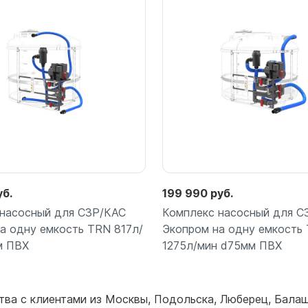
для воды 4500 литров
ЦКТ для ферментации
для воды 4000 литров
для воды 3000 литров
для воды 2500 литров
для воды 2000 литров
для воды 1500 литров
для воды 1000 литров
для воды 750 литров
для воды 600 литров
для воды 500 литров
уб.
199 990 руб.
для воды 400 литров
 насосный для СЗР/КАС
Комплекс насосный для С
для воды 300 литров
а одну емкость TRN 817л/
Экопром на одну емкость
для воды 240 литров
м ПВХ
1275л/мин d75мм ПВХ
для воды 200 литров
для воды 100 литров
для воды 75 литров
тва с клиентами из
Москвы
,
Подольска
,
Люберец
,
Бала