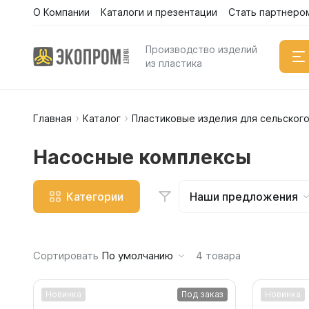
О Компании
Каталоги и презентации
Стать партнеро
Каталог
Производство изделий
из пластика
Главная
Каталог
Пластиковые изделия для сельского
Емкости
Вертикал
Насосные комплексы
Горизонт
Прямоуго
Категории
Наши предложения
Емкости 
Емкости 
Емкости 
Сортировать
По умолчанию
4
товара
Емкости 
Емкости 
Новинка
Под заказ
Новинка
Емкости 