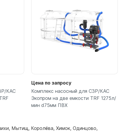
Цена по запросу
ЗР/КАС
Комплекс насосный для СЗР/КАС
 TRF
Экопром на две емкости TRF 1275л/
мин d75мм ПВХ
шихи
,
Мытищ
,
Королёва
,
Химок
,
Одинцово
,