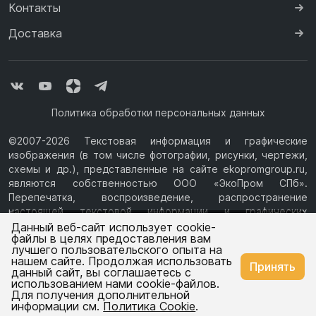
Контакты
Доставка
Политика обработки персональных данных
©2007-2026 Текстовая информация и графические
изображения (в том числе фотографии, рисунки, чертежи,
схемы и др.), представленные на сайте ekopromgroup.ru,
являются собственностью ООО «ЭкоПром СПб».
Перепечатка, воспроизведение, распространение
настоящей текстовой информации и графических
Ваш город —
Москва
изображений с Сайта возможны только с письменного
Данный веб-сайт использует cookie-
файлы в целях предоставления вам
разрешения ООО «ЭкоПром СПб» (ИНН 7814376069, ОГРН
лучшего пользовательского опыта на
1077847433730, Юридический адрес: 194044, г. Санкт-
нашем сайте. Продолжая использовать
Изменить
Да, всё верно
Принять
Петербург, ул.Чугунная, д.14, литера М.) Информация на
данный сайт, вы соглашаетесь с
сайте ekopromgroup.ru не является публичной офертой.
использованием нами cookie-файлов.
Для получения дополнительной
Емкости
Емкости
информации см.
Политика Cookie
.
для воды
для