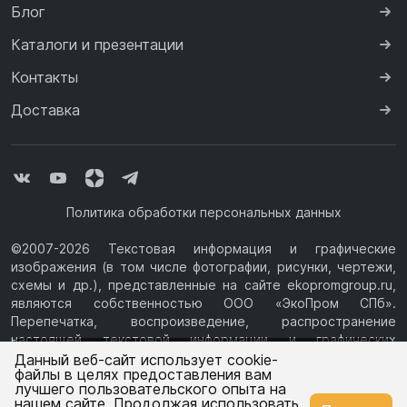
Блог
Каталоги и презентации
Контакты
Доставка
Политика обработки персональных данных
©2007-2026 Текстовая информация и графические
изображения (в том числе фотографии, рисунки, чертежи,
схемы и др.), представленные на сайте ekopromgroup.ru,
являются собственностью ООО «ЭкоПром СПб».
Перепечатка, воспроизведение, распространение
настоящей текстовой информации и графических
Ваш город —
Москва
изображений с Сайта возможны только с письменного
Данный веб-сайт использует cookie-
файлы в целях предоставления вам
разрешения ООО «ЭкоПром СПб» (ИНН 7814376069, ОГРН
лучшего пользовательского опыта на
1077847433730, Юридический адрес: 194044, г. Санкт-
нашем сайте. Продолжая использовать